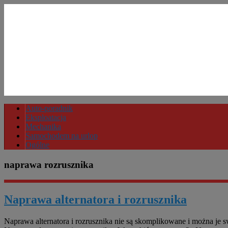
Auto-poradnik
Eksploatacja
Mechanika
Samochodem na urlop
Ogólne
naprawa rozrusznika
Naprawa alternatora i rozrusznika
Naprawa alternatora i rozrusznika nie są skomplikowane i można j