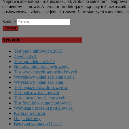
Naprawa alternatora i rozrusznika. Jak zrobić to samemu? Naprawa
elementów na nowe. Alternator produkujący prąd czy też rozrusznik 
posłuszeństwa, zdarza się jednak czasem że w starszych samochodac
Szukaj:
Artykuły
Test opon zimowych 2015
Zawór EGR
Test opon letnich 2015
Naprawa układu napędowego
Test wycieraczek samochodowych
Wtryskowy układ zasilania diesla
Wtryskowy układ zasilania
Test bagażników do rowerów
Test boksów dachowych
Test łańcuchów śniegowych
Test fotelików samochodowych
Wymiana uszczelki pod głowicą
Karta ratownicza
Olej silnikowy
Benzyna wlana do Diesla!