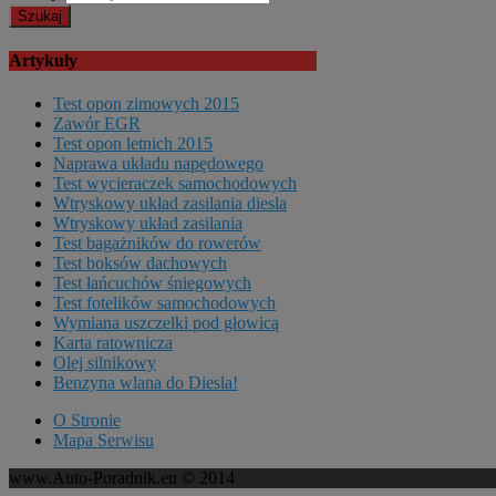
Artykuły
Test opon zimowych 2015
Zawór EGR
Test opon letnich 2015
Naprawa układu napędowego
Test wycieraczek samochodowych
Wtryskowy układ zasilania diesla
Wtryskowy układ zasilania
Test bagażników do rowerów
Test boksów dachowych
Test łańcuchów śniegowych
Test fotelików samochodowych
Wymiana uszczelki pod głowicą
Karta ratownicza
Olej silnikowy
Benzyna wlana do Diesla!
O Stronie
Mapa Serwisu
www.Auto-Poradnik.eu © 2014