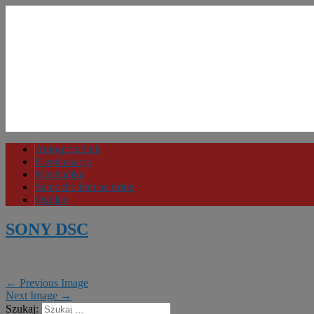
Auto-poradnik
Eksploatacja
Mechanika
Samochodem na urlop
Ogólne
SONY DSC
← Previous Image
Next Image →
Szukaj: