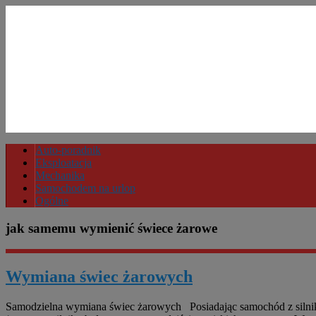
Auto-poradnik
Eksploatacja
Mechanika
Samochodem na urlop
Ogólne
jak samemu wymienić świece żarowe
Wymiana świec żarowych
Samodzielna wymiana świec żarowych Posiadając samochód z silnik