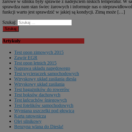
żarowe w silniku były sprawne z nadejściem niskich temperatur. W 
sprawdza nam stan świec żarowych i informuje nas o nieprawidłowości
funkcji warto jest sprawdzić w jakiej są kondycji. Zimą może […]
Szukaj:
Artykuły
Test opon zimowych 2015
Zawór EGR
Test opon letnich 2015
Naprawa układu napędowego
Test wycieraczek samochodowych
Wtryskowy układ zasilania diesla
Wtryskowy układ zasilania
Test bagażników do rowerów
Test boksów dachowych
Test łańcuchów śniegowych
Test fotelików samochodowych
Wymiana uszczelki pod głowicą
Karta ratownicza
Olej silnikowy
Benzyna wlana do Diesla!