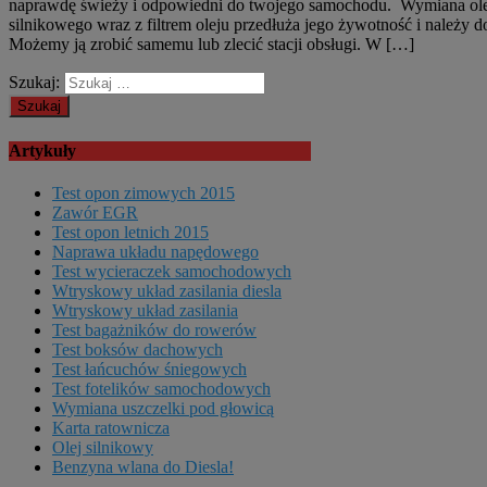
naprawdę świeży i odpowiedni do twojego samochodu. Wymiana ol
silnikowego wraz z filtrem oleju przedłuża jego żywotność i należy 
Możemy ją zrobić samemu lub zlecić stacji obsługi. W […]
Szukaj:
Artykuły
Test opon zimowych 2015
Zawór EGR
Test opon letnich 2015
Naprawa układu napędowego
Test wycieraczek samochodowych
Wtryskowy układ zasilania diesla
Wtryskowy układ zasilania
Test bagażników do rowerów
Test boksów dachowych
Test łańcuchów śniegowych
Test fotelików samochodowych
Wymiana uszczelki pod głowicą
Karta ratownicza
Olej silnikowy
Benzyna wlana do Diesla!