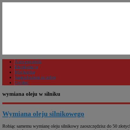
Auto-poradnik
Eksploatacja
Mechanika
Samochodem na urlop
Ogólne
wymiana oleju w silniku
Wymiana oleju silnikowego
Robiąc samemu wymianę oleju silnikowy zaoszczędzisz do 50 złotych i